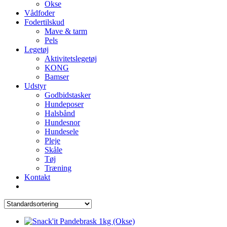
Okse
Vådfoder
Fodertilskud
Mave & tarm
Pels
Legetøj
Aktivitetslegetøj
KONG
Bamser
Udstyr
Godbidstasker
Hundeposer
Halsbånd
Hundesnor
Hundesele
Pleje
Skåle
Tøj
Træning
Kontakt