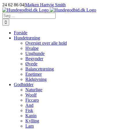
Skip
24 62 86 04
|
Majken Hartvig Smith
to
Facebook
Instagram
E-
content
mail
Søg
efter:
Forside
Hundetræning
Oversigt over alle hold
Hvalpe
Unghunde
Begynder
Øvede
Balancetræning
Enetimer
Rådgivning
Godbidder
Naturlige
Woolf
Ficcaro
And
Fisk
Kanin
Kylling
Lam