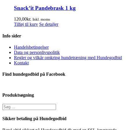
Snack’it Pandebrask 1 kg
120,00
kr.
Inkl. moms
Tilføj til kurv
Se detaljer
Info sider
Handelsbetingelser
Data og personlivspolitik
Regler og vilkår omkring hundetræning med Hundegodbid
Kontakt
Find hundegodbid på Facebook
Produktsøgning
Sikker betaling på Hundegodbid