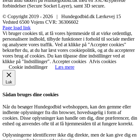
Betal altid sikkert på Hundegodbid.dk med en SSL-krypterede
forbindelser (Secure Socket Layer), samt 3D secure.
© Copyright 2019 -
2026 | Hundegodbid.dk Lærkevej 15
Vedsted 6500 Vojens CVR: 36306602
Facebook
Instagram
E-
Page load link
mail
Vi bruger cookies til, at få vores hjemmeside til at virke ordentligt,
personalisere indhold, tilbyde funktioner i forhold til sociale medier
og analysere vores traffik. Ved at klikke på "Accepter cookies"
bekræfter du, at du har læst vores cookiepolitik, og at du accepterer
vores brug af cookies. Du kan tilpasse dine indstillinger ved at
klikke på "Indstillinger".
Accepter cookies
Afvis cookies
Cookie indstillinger
Læs mere
Luk
Sådan bruges dine cookies
Når du besøger Hundegodbid webshoppen, kan den gemme eller
indhente oplysninger fra din browser, hovedsagelig i form af
cookies. Disse oplysninger kan handle om dig, dine præferencer, din
enhed og anvendes ofte til at få hjemmesiden til at fungere korrekt.
Oplysningerne identificerer ikke dig direkte, men de kan give dig en