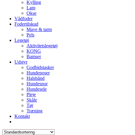
Kylling
Lam
Okse
Vådfoder
Fodertilskud
Mave & tarm
Pels
Legetøj
Aktivitetslegetøj
KONG
Bamser
Udstyr
Godbidstasker
Hundeposer
Halsbånd
Hundesnor
Hundesele
Pleje
Skåle
Tøj
Træning
Kontakt