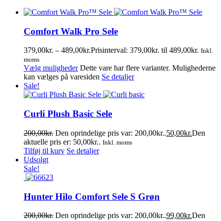
Comfort Walk Pro Sele
379,00
kr.
–
489,00
kr.
Prisinterval: 379,00kr. til 489,00kr.
Inkl.
moms
Vælg muligheder
Dette vare har flere varianter. Mulighederne
kan vælges på varesiden
Se detaljer
Sale!
Curli Plush Basic Sele
200,00
kr.
Den oprindelige pris var: 200,00kr..
50,00
kr.
Den
aktuelle pris er: 50,00kr..
Inkl. moms
Tilføj til kurv
Se detaljer
Udsolgt
Sale!
Hunter Hilo Comfort Sele S Grøn
200,00
kr.
Den oprindelige pris var: 200,00kr..
99,00
kr.
Den