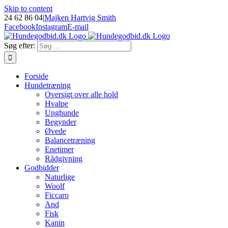
Skip to content
24 62 86 04
|
Majken Hartvig Smith
Facebook
Instagram
E-mail
Søg efter:
Forside
Hundetræning
Oversigt over alle hold
Hvalpe
Unghunde
Begynder
Øvede
Balancetræning
Enetimer
Rådgivning
Godbidder
Naturlige
Woolf
Ficcaro
And
Fisk
Kanin