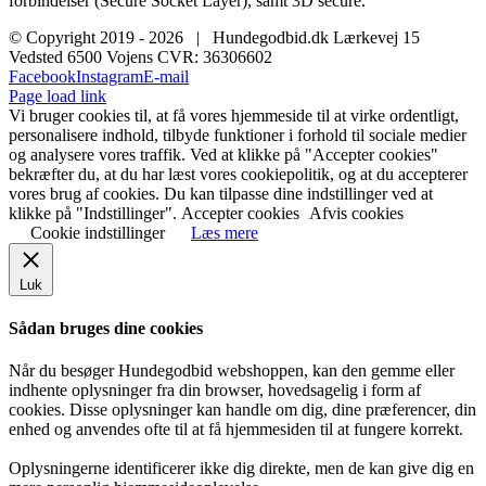
forbindelser (Secure Socket Layer), samt 3D secure.
© Copyright 2019 -
2026 | Hundegodbid.dk Lærkevej 15
Vedsted 6500 Vojens CVR: 36306602
Facebook
Instagram
E-mail
Page load link
Vi bruger cookies til, at få vores hjemmeside til at virke ordentligt,
personalisere indhold, tilbyde funktioner i forhold til sociale medier
og analysere vores traffik. Ved at klikke på "Accepter cookies"
bekræfter du, at du har læst vores cookiepolitik, og at du accepterer
vores brug af cookies. Du kan tilpasse dine indstillinger ved at
klikke på "Indstillinger".
Accepter cookies
Afvis cookies
Cookie indstillinger
Læs mere
Luk
Sådan bruges dine cookies
Når du besøger Hundegodbid webshoppen, kan den gemme eller
indhente oplysninger fra din browser, hovedsagelig i form af
cookies. Disse oplysninger kan handle om dig, dine præferencer, din
enhed og anvendes ofte til at få hjemmesiden til at fungere korrekt.
Oplysningerne identificerer ikke dig direkte, men de kan give dig en