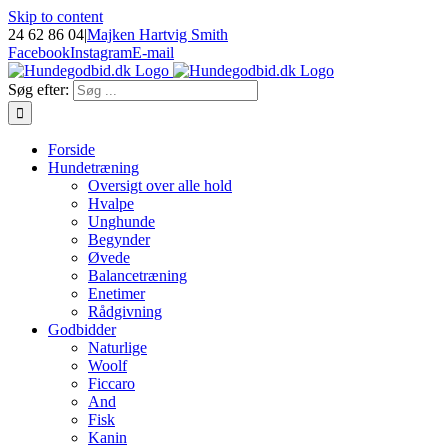
Skip to content
24 62 86 04
|
Majken Hartvig Smith
Facebook
Instagram
E-mail
Søg efter:
Forside
Hundetræning
Oversigt over alle hold
Hvalpe
Unghunde
Begynder
Øvede
Balancetræning
Enetimer
Rådgivning
Godbidder
Naturlige
Woolf
Ficcaro
And
Fisk
Kanin