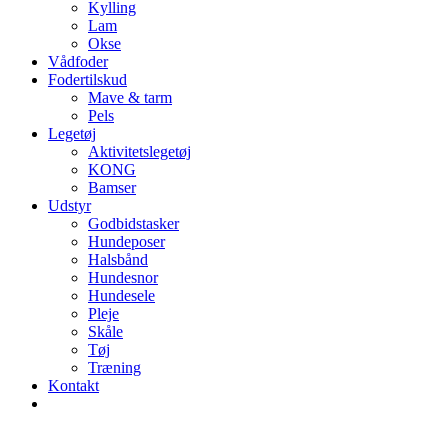
Kylling
Lam
Okse
Vådfoder
Fodertilskud
Mave & tarm
Pels
Legetøj
Aktivitetslegetøj
KONG
Bamser
Udstyr
Godbidstasker
Hundeposer
Halsbånd
Hundesnor
Hundesele
Pleje
Skåle
Tøj
Træning
Kontakt