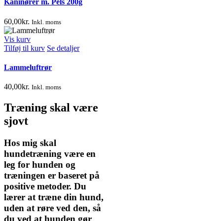
Kaninører m. Pels 200g
60,00
kr.
Inkl. moms
Vis kurv
Tilføj til kurv
Se detaljer
Lammeluftrør
40,00
kr.
Inkl. moms
Træning skal være
sjovt
Hos mig skal
hundetræning være en
leg for hunden og
træningen er baseret på
positive metoder. Du
lærer at træne din hund,
uden at røre ved den, så
du ved at hunden gør