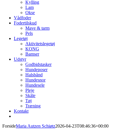
Kylling
Lam
Okse
Vådfoder
Fodertilskud
Mave & tarm
Pels
Legetøj
Aktivitetslegetøj
KONG
Bamser
Udstyr
Godbidstasker
Hundeposer
Halsbånd
Hundesnor
Hundesele
Pleje
Skåle
Tøj
Træning
Kontakt
Forside
Maria Autzen Schiøtz
2026-04-23T08:46:36+00:00