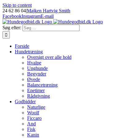
Skip to content
24 62 86 04
|
Majken Hartvig Smith
Facebook
Instagram
E-mail
Søg efter:
Forside
Hundetræning
Oversigt over alle hold
Hvalpe
Unghunde
Begynder
Øvede
Balancetræning
Enetimer
Rådgivning
Godbidder
Naturlige
Woolf
Ficcaro
And
Fisk
Kanin