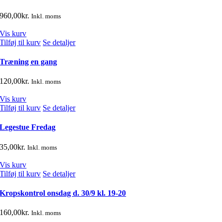
960,00
kr.
Inkl. moms
Vis kurv
Tilføj til kurv
Se detaljer
Træning en gang
120,00
kr.
Inkl. moms
Vis kurv
Tilføj til kurv
Se detaljer
Legestue Fredag
35,00
kr.
Inkl. moms
Vis kurv
Tilføj til kurv
Se detaljer
Kropskontrol onsdag d. 30/9 kl. 19-20
160,00
kr.
Inkl. moms