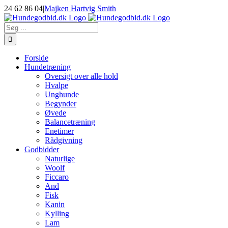
Skip
24 62 86 04
|
Majken Hartvig Smith
to
Facebook
Instagram
E-
content
mail
Søg
efter:
Forside
Hundetræning
Oversigt over alle hold
Hvalpe
Unghunde
Begynder
Øvede
Balancetræning
Enetimer
Rådgivning
Godbidder
Naturlige
Woolf
Ficcaro
And
Fisk
Kanin
Kylling
Lam