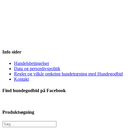
Info sider
Handelsbetingelser
Data og personlivspolitik
Regler og vilkår omkring hundetræning med Hundegodbid
Kontakt
Find hundegodbid på Facebook
Produktsøgning