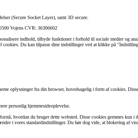
elser (Secure Socket Layer), samt 3D secure.
 6500 Vojens CVR: 36306602
ersonalisere indhold, tilbyde funktioner i forhold til sociale medier og a
f cookies. Du kan tilpasse dine indstillinger ved at klikke på "Indstillin
e oplysninger fra din browser, hovedsagelig i form af cookies. Disse
 mere personlig hjemmesideoplevelse.
g forstå, hvordan du bruger dette websted. Disse cookies gemmes kun i d
 ændre i vores standardindstillinger. Du bør dog vide, at blokering af v