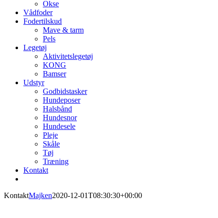
Okse
Vådfoder
Fodertilskud
Mave & tarm
Pels
Legetøj
Aktivitetslegetøj
KONG
Bamser
Udstyr
Godbidstasker
Hundeposer
Halsbånd
Hundesnor
Hundesele
Pleje
Skåle
Tøj
Træning
Kontakt
Kontakt
Majken
2020-12-01T08:30:30+00:00