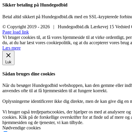
Sikker betaling på Hundegodbid
Betal altid sikkert på Hundegodbid.dk med en SSL-krypterede forbind
© Copyright 2019 -
2026 | Hundegodbid.dk Lærkevej 15 Vedsted
Facebook
Instagram
E-
Page load link
mail
Vi bruger cookies til, at få vores hjemmeside til at virke ordentligt, p
du, at du har læst vores cookiepolitik, og at du accepterer vores brug a
Læs mere
Luk
Sådan bruges dine cookies
Når du besøger Hundegodbid webshoppen, kan den gemme eller indhent
anvendes ofte til at få hjemmesiden til at fungere korrekt.
Oplysningerne identificerer ikke dig direkte, men de kan give dig en
Vi bruger også tredjepartscookies, der hjælper os med at analysere o
cookies. Klik på de forskellige overskrifter for at finde ud af mere og
hjemmesiden og de tjenester, vi kan tilbyde.
Nødvendige cookies