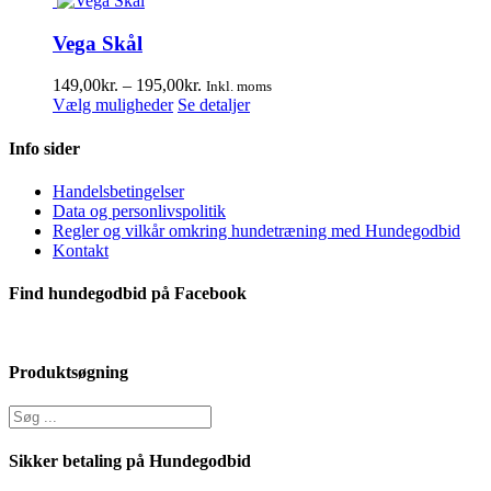
flere
varianter.
Vega Skål
Mulighederne
kan
Prisinterval:
149,00
kr.
–
195,00
kr.
Inkl. moms
vælges
Dette
149,00kr.
Vælg muligheder
Se detaljer
på
vare
til
varesiden
har
195,00kr.
Info sider
flere
varianter.
Handelsbetingelser
Mulighederne
Data og personlivspolitik
kan
Regler og vilkår omkring hundetræning med Hundegodbid
vælges
Kontakt
på
varesiden
Find hundegodbid på Facebook
Produktsøgning
Sikker betaling på Hundegodbid