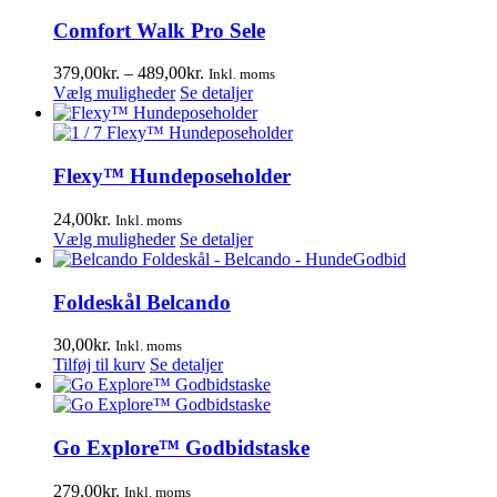
Comfort Walk Pro Sele
Prisinterval:
379,00
kr.
–
489,00
kr.
Inkl. moms
Dette
379,00kr.
Vælg muligheder
Se detaljer
vare
til
har
489,00kr.
flere
varianter.
Flexy™ Hundeposeholder
Mulighederne
kan
24,00
kr.
Inkl. moms
vælges
Dette
Vælg muligheder
Se detaljer
på
vare
varesiden
har
flere
Foldeskål Belcando
varianter.
Mulighederne
30,00
kr.
Inkl. moms
kan
Tilføj til kurv
Se detaljer
vælges
på
varesiden
Go Explore™ Godbidstaske
279,00
kr.
Inkl. moms