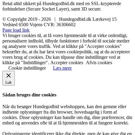
Betal altid sikkert på Hundegodbid.dk med en SSL-krypterede
forbindelser (Secure Socket Layer), samt 3D secure.
© Copyright 2019 -
2026 | Hundegodbid.dk Lærkevej 15
Vedsted 6500 Vojens CVR: 36306602
Facebook
Instagram
E-
Page load link
mail
Vi bruger cookies til, at få vores hjemmeside til at virke ordentligt,
personalisere indhold, tilbyde funktioner i forhold til sociale medier
og analysere vores traffik. Ved at klikke på "Accepter cookies"
bekræfter du, at du har læst vores cookiepolitik, og at du accepterer
vores brug af cookies. Du kan tilpasse dine indstillinger ved at
klikke på "Indstillinger".
Accepter cookies
Afvis cookies
Cookie indstillinger
Læs mere
Luk
Sådan bruges dine cookies
Når du besøger Hundegodbid webshoppen, kan den gemme eller
indhente oplysninger fra din browser, hovedsagelig i form af
cookies. Disse oplysninger kan handle om dig, dine præferencer, din
enhed og anvendes ofte til at få hjemmesiden til at fungere korrekt.
Oplysningerne identificerer ikke dig direkte, men de kan give dig en