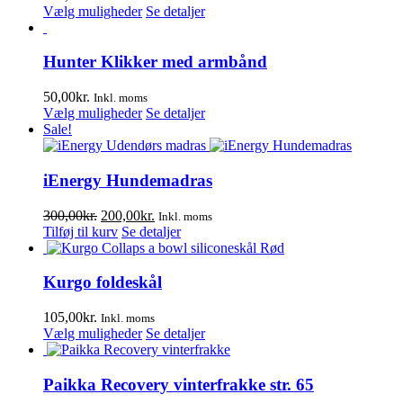
Dette
Vælg muligheder
Se detaljer
vare
har
flere
Hunter Klikker med armbånd
varianter.
Mulighederne
50,00
kr.
Inkl. moms
kan
Dette
Vælg muligheder
Se detaljer
vælges
vare
Sale!
på
har
varesiden
flere
varianter.
iEnergy Hundemadras
Mulighederne
kan
Den
Den
300,00
kr.
200,00
kr.
Inkl. moms
vælges
oprindelige
aktuelle
Tilføj til kurv
Se detaljer
på
pris
pris
varesiden
var:
er:
300,00kr..
200,00kr..
Kurgo foldeskål
105,00
kr.
Inkl. moms
Dette
Vælg muligheder
Se detaljer
vare
har
flere
Paikka Recovery vinterfrakke str. 65
varianter.