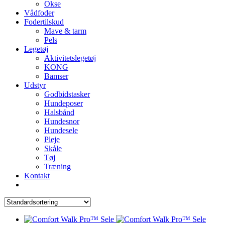
Okse
Vådfoder
Fodertilskud
Mave & tarm
Pels
Legetøj
Aktivitetslegetøj
KONG
Bamser
Udstyr
Godbidstasker
Hundeposer
Halsbånd
Hundesnor
Hundesele
Pleje
Skåle
Tøj
Træning
Kontakt