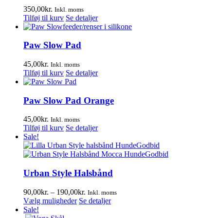
Mulighederne
350,00
kr.
Inkl. moms
kan
Tilføj til kurv
Se detaljer
vælges
på
varesiden
Paw Slow Pad
45,00
kr.
Inkl. moms
Tilføj til kurv
Se detaljer
Paw Slow Pad Orange
45,00
kr.
Inkl. moms
Tilføj til kurv
Se detaljer
Sale!
Urban Style Halsbånd
Prisinterval:
90,00
kr.
–
190,00
kr.
Inkl. moms
Dette
90,00kr.
Vælg muligheder
Se detaljer
vare
til
Sale!
har
190,00kr.