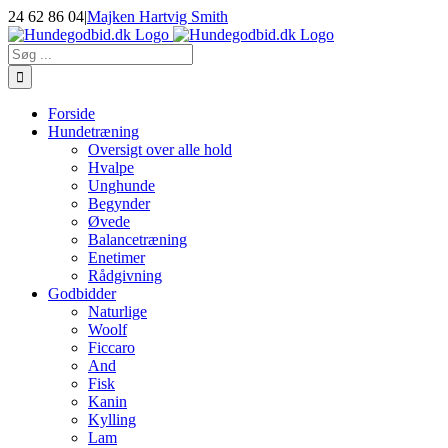
Skip
24 62 86 04
|
Majken Hartvig Smith
to
Facebook
Instagram
E-
content
mail
Søg
efter:
Forside
Hundetræning
Oversigt over alle hold
Hvalpe
Unghunde
Begynder
Øvede
Balancetræning
Enetimer
Rådgivning
Godbidder
Naturlige
Woolf
Ficcaro
And
Fisk
Kanin
Kylling
Lam