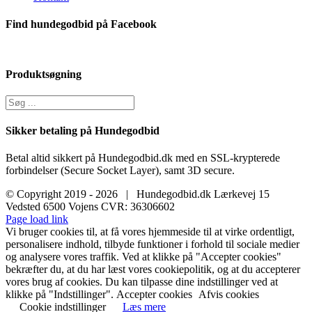
på
varesiden
Find hundegodbid på Facebook
Produktsøgning
Sikker betaling på Hundegodbid
Betal altid sikkert på Hundegodbid.dk med en SSL-krypterede
forbindelser (Secure Socket Layer), samt 3D secure.
© Copyright 2019 -
2026 | Hundegodbid.dk Lærkevej 15
Vedsted 6500 Vojens CVR: 36306602
Facebook
Instagram
E-
Page load link
mail
Vi bruger cookies til, at få vores hjemmeside til at virke ordentligt,
personalisere indhold, tilbyde funktioner i forhold til sociale medier
og analysere vores traffik. Ved at klikke på "Accepter cookies"
bekræfter du, at du har læst vores cookiepolitik, og at du accepterer
vores brug af cookies. Du kan tilpasse dine indstillinger ved at
klikke på "Indstillinger".
Accepter cookies
Afvis cookies
Cookie indstillinger
Læs mere