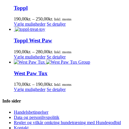
Toppl
Prisinterval:
190,00
kr.
–
250,00
kr.
Inkl. moms
Dette
190,00kr.
Vælg muligheder
Se detaljer
vare
til
har
250,00kr.
flere
Toppl West Paw
varianter.
Mulighederne
Prisinterval:
190,00
kr.
–
280,00
kr.
Inkl. moms
kan
Dette
190,00kr.
Vælg muligheder
Se detaljer
vælges
vare
til
på
har
280,00kr.
varesiden
flere
West Paw Tux
varianter.
Mulighederne
Prisinterval:
170,00
kr.
–
190,00
kr.
Inkl. moms
kan
Dette
170,00kr.
Vælg muligheder
Se detaljer
vælges
vare
til
på
har
190,00kr.
Info sider
varesiden
flere
varianter.
Handelsbetingelser
Mulighederne
Data og personlivspolitik
kan
Regler og vilkår omkring hundetræning med Hundegodbid
vælges
Kontakt