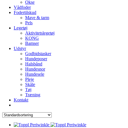
Okse
Vådfoder
Fodertilskud
Mave & tarm
Pels
Legetøj
Aktivitetslegetøj
KONG
Bamser
Udstyr
Godbidstasker
Hundeposer
Halsbånd
Hundesnor
Hundesele
Pleje
Skåle
Tøj
Træning
Kontakt