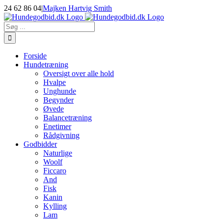
Skip
24 62 86 04
|
Majken Hartvig Smith
to
Facebook
Instagram
E-
content
mail
Søg
efter:
Forside
Hundetræning
Oversigt over alle hold
Hvalpe
Unghunde
Begynder
Øvede
Balancetræning
Enetimer
Rådgivning
Godbidder
Naturlige
Woolf
Ficcaro
And
Fisk
Kanin
Kylling
Lam