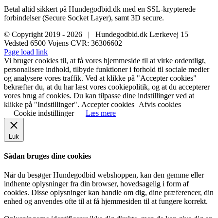
Betal altid sikkert på Hundegodbid.dk med en SSL-krypterede
forbindelser (Secure Socket Layer), samt 3D secure.
© Copyright 2019 -
2026 | Hundegodbid.dk Lærkevej 15
Vedsted 6500 Vojens CVR: 36306602
Facebook
Instagram
E-
Page load link
mail
Vi bruger cookies til, at få vores hjemmeside til at virke ordentligt,
personalisere indhold, tilbyde funktioner i forhold til sociale medier
og analysere vores traffik. Ved at klikke på "Accepter cookies"
bekræfter du, at du har læst vores cookiepolitik, og at du accepterer
vores brug af cookies. Du kan tilpasse dine indstillinger ved at
klikke på "Indstillinger".
Accepter cookies
Afvis cookies
Cookie indstillinger
Læs mere
Luk
Sådan bruges dine cookies
Når du besøger Hundegodbid webshoppen, kan den gemme eller
indhente oplysninger fra din browser, hovedsagelig i form af
cookies. Disse oplysninger kan handle om dig, dine præferencer, din
enhed og anvendes ofte til at få hjemmesiden til at fungere korrekt.