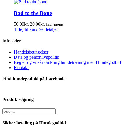
Bad to the Bone
Den
Den
50,00
kr.
20,00
kr.
Inkl. moms
oprindelige
aktuelle
Tilføj til kurv
Se detaljer
pris
pris
var:
er:
Info sider
50,00kr..
20,00kr..
Handelsbetingelser
Data og personlivspolitik
Regler og vilkår omkring hundetræning med Hundegodbid
Kontakt
Find hundegodbid på Facebook
Produktsøgning
Sikker betaling på Hundegodbid