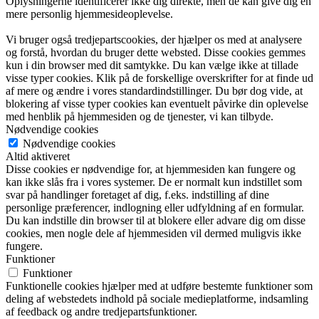
Oplysningerne identificerer ikke dig direkte, men de kan give dig en
mere personlig hjemmesideoplevelse.
Vi bruger også tredjepartscookies, der hjælper os med at analysere
og forstå, hvordan du bruger dette websted. Disse cookies gemmes
kun i din browser med dit samtykke. Du kan vælge ikke at tillade
visse typer cookies. Klik på de forskellige overskrifter for at finde ud
af mere og ændre i vores standardindstillinger. Du bør dog vide, at
blokering af visse typer cookies kan eventuelt påvirke din oplevelse
med henblik på hjemmesiden og de tjenester, vi kan tilbyde.
Nødvendige cookies
Nødvendige cookies
Altid aktiveret
Disse cookies er nødvendige for, at hjemmesiden kan fungere og
kan ikke slås fra i vores systemer. De er normalt kun indstillet som
svar på handlinger foretaget af dig, f.eks. indstilling af dine
personlige præferencer, indlogning eller udfyldning af en formular.
Du kan indstille din browser til at blokere eller advare dig om disse
cookies, men nogle dele af hjemmesiden vil dermed muligvis ikke
fungere.
Funktioner
Funktioner
Funktionelle cookies hjælper med at udføre bestemte funktioner som
deling af webstedets indhold på sociale medieplatforme, indsamling
af feedback og andre tredjepartsfunktioner.