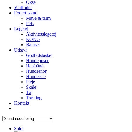
Okse
Vådfoder
Fodertilskud
Mave & tarm
Pels
Legetøj
Aktivitetslegetøj
KONG
Bamser
Udstyr
Godbidstasker
Hundeposer
Halsbånd
Hundesnor
Hundesele
Pleje
Skåle
Tøj
Træning
Kontakt
Sale!