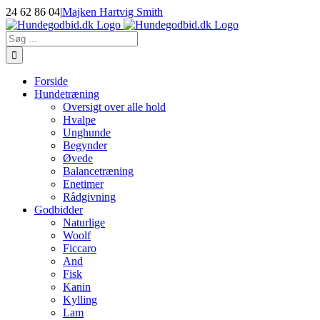
Skip
24 62 86 04
|
Majken Hartvig Smith
to
Facebook
Instagram
E-
content
mail
Søg
efter:
Forside
Hundetræning
Oversigt over alle hold
Hvalpe
Unghunde
Begynder
Øvede
Balancetræning
Enetimer
Rådgivning
Godbidder
Naturlige
Woolf
Ficcaro
And
Fisk
Kanin
Kylling
Lam