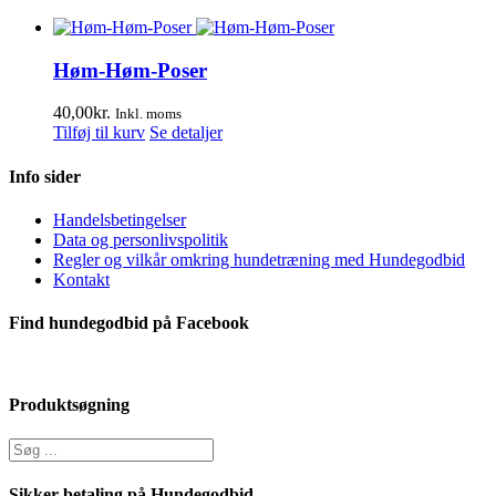
Høm-Høm-Poser
40,00
kr.
Inkl. moms
Tilføj til kurv
Se detaljer
Info sider
Handelsbetingelser
Data og personlivspolitik
Regler og vilkår omkring hundetræning med Hundegodbid
Kontakt
Find hundegodbid på Facebook
Produktsøgning
Sikker betaling på Hundegodbid