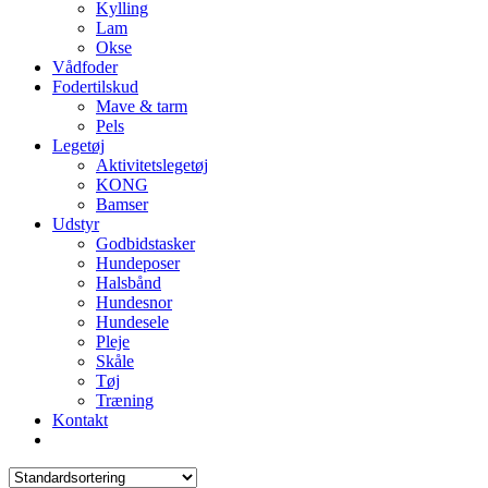
Kylling
Lam
Okse
Vådfoder
Fodertilskud
Mave & tarm
Pels
Legetøj
Aktivitetslegetøj
KONG
Bamser
Udstyr
Godbidstasker
Hundeposer
Halsbånd
Hundesnor
Hundesele
Pleje
Skåle
Tøj
Træning
Kontakt