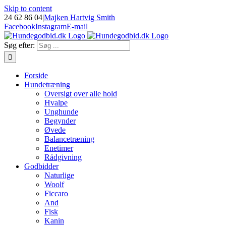
Skip to content
24 62 86 04
|
Majken Hartvig Smith
Facebook
Instagram
E-mail
Søg efter:
Forside
Hundetræning
Oversigt over alle hold
Hvalpe
Unghunde
Begynder
Øvede
Balancetræning
Enetimer
Rådgivning
Godbidder
Naturlige
Woolf
Ficcaro
And
Fisk
Kanin