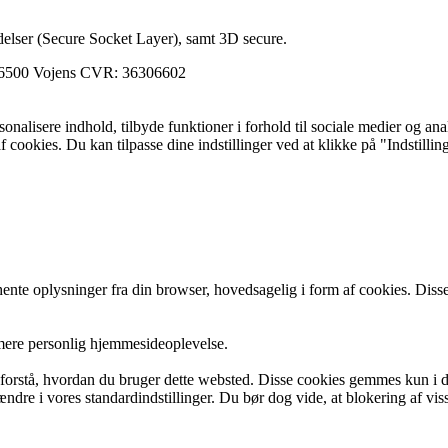
elser (Secure Socket Layer), samt 3D secure.
 6500 Vojens CVR: 36306602
ersonalisere indhold, tilbyde funktioner i forhold til sociale medier og a
f cookies. Du kan tilpasse dine indstillinger ved at klikke på "Indstillin
e oplysninger fra din browser, hovedsagelig i form af cookies. Disse
 mere personlig hjemmesideoplevelse.
g forstå, hvordan du bruger dette websted. Disse cookies gemmes kun i d
 ændre i vores standardindstillinger. Du bør dog vide, at blokering af v