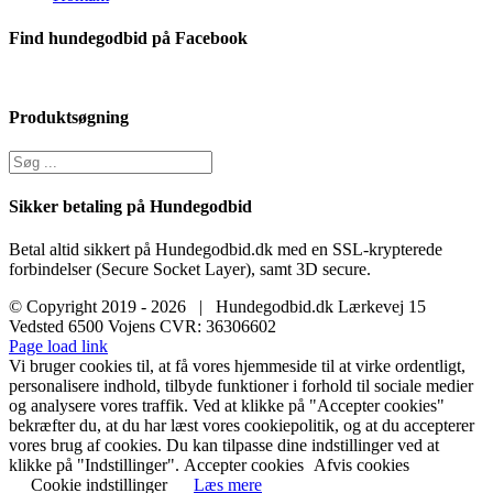
Find hundegodbid på Facebook
Produktsøgning
Sikker betaling på Hundegodbid
Betal altid sikkert på Hundegodbid.dk med en SSL-krypterede
forbindelser (Secure Socket Layer), samt 3D secure.
© Copyright 2019 -
2026 | Hundegodbid.dk Lærkevej 15
Vedsted 6500 Vojens CVR: 36306602
Facebook
Instagram
E-
Page load link
mail
Vi bruger cookies til, at få vores hjemmeside til at virke ordentligt,
personalisere indhold, tilbyde funktioner i forhold til sociale medier
og analysere vores traffik. Ved at klikke på "Accepter cookies"
bekræfter du, at du har læst vores cookiepolitik, og at du accepterer
vores brug af cookies. Du kan tilpasse dine indstillinger ved at
klikke på "Indstillinger".
Accepter cookies
Afvis cookies
Cookie indstillinger
Læs mere