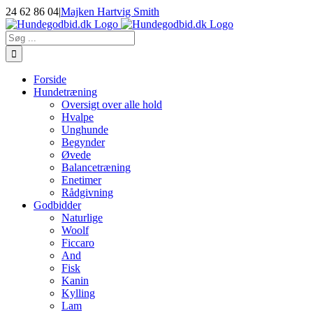
Skip
24 62 86 04
|
Majken Hartvig Smith
to
Facebook
Instagram
E-
content
mail
Søg
efter:
Forside
Hundetræning
Oversigt over alle hold
Hvalpe
Unghunde
Begynder
Øvede
Balancetræning
Enetimer
Rådgivning
Godbidder
Naturlige
Woolf
Ficcaro
And
Fisk
Kanin
Kylling
Lam