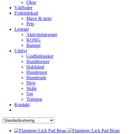
Okse
Vådfoder
Fodertilskud
Mave & tarm
Pels
Legetøj
Aktivitetslegetøj
KONG
Bamser
Udstyr
Godbidstasker
Hundeposer
Halsbånd
Hundesnor
Hundesele
Pleje
Skåle
Tøj
Træning
Kontakt