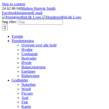
Skip to content
24 62 86 04
|
Majken Hartvig Smith
Facebook
Instagram
E-mail
Søg efter:
Forside
Hundetræning
Oversigt over alle hold
Hvalpe
Unghunde
Begynder
Øvede
Balancetræning
Enetimer
Rådgivning
Godbidder
Naturlige
Woolf
Ficcaro
And
Fisk
Kanin