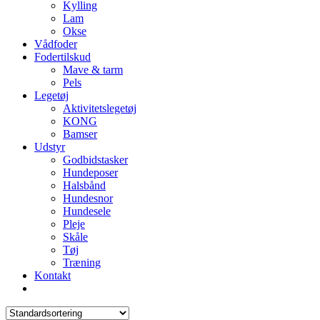
Kylling
Lam
Okse
Vådfoder
Fodertilskud
Mave & tarm
Pels
Legetøj
Aktivitetslegetøj
KONG
Bamser
Udstyr
Godbidstasker
Hundeposer
Halsbånd
Hundesnor
Hundesele
Pleje
Skåle
Tøj
Træning
Kontakt