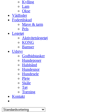
Kylling
Lam
Okse
Vådfoder
Fodertilskud
Mave & tarm
Pels
Legetøj
Aktivitetslegetøj
KONG
Bamser
Udstyr
Godbidstasker
Hundeposer
Halsbånd
Hundesnor
Hundesele
Pleje
Skåle
Tøj
Træning
Kontakt