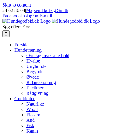
Skip to content
24 62 86 04
|
Majken Hartvig Smith
Facebook
Instagram
E-mail
Søg efter:
Forside
Hundetræning
Oversigt over alle hold
Hvalpe
Unghunde
Begynder
Øvede
Balancetræning
Enetimer
Rådgivning
Godbidder
Naturlige
Woolf
Ficcaro
And
Fisk
Kanin