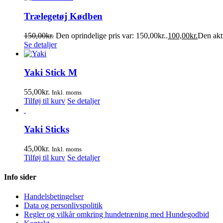
Trælegetøj Kødben
150,00
kr.
Den oprindelige pris var: 150,00kr..
100,00
kr.
Den aktu
Se detaljer
Yaki Stick M
55,00
kr.
Inkl. moms
Tilføj til kurv
Se detaljer
Yaki Sticks
45,00
kr.
Inkl. moms
Tilføj til kurv
Se detaljer
Info sider
Handelsbetingelser
Data og personlivspolitik
Regler og vilkår omkring hundetræning med Hundegodbid