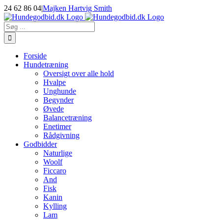
Skip
24 62 86 04
|
Majken Hartvig Smith
to
Facebook
Instagram
E-
content
mail
Søg
efter:
Forside
Hundetræning
Oversigt over alle hold
Hvalpe
Unghunde
Begynder
Øvede
Balancetræning
Enetimer
Rådgivning
Godbidder
Naturlige
Woolf
Ficcaro
And
Fisk
Kanin
Kylling
Lam