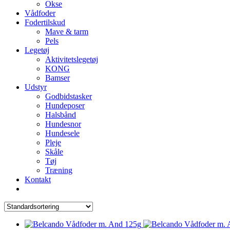
Okse
Vådfoder
Fodertilskud
Mave & tarm
Pels
Legetøj
Aktivitetslegetøj
KONG
Bamser
Udstyr
Godbidstasker
Hundeposer
Halsbånd
Hundesnor
Hundesele
Pleje
Skåle
Tøj
Træning
Kontakt