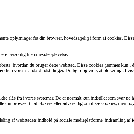
e oplysninger fra din browser, hovedsagelig i form af cookies. Disse
 mere personlig hjemmesideoplevelse.
g forstå, hvordan du bruger dette websted. Disse cookies gemmes kun i d
 ændre i vores standardindstillinger. Du bør dog vide, at blokering af v
 slås fra i vores systemer. De er normalt kun indstillet som svar på hand
lle din browser til at blokere eller advare dig om disse cookies, men n
eling af webstedets indhold på sociale medieplatforme, indsamling af f