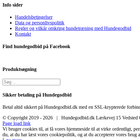
Info sider
Handelsbetingelser
Data og personlivspolitik
Regler og vilkår omkring hundetræning med Hundegodbid
Kontakt
Find hundegodbid på Facebook
Produktsøgning
Sikker betaling på Hundegodbid
Betal altid sikkert på Hundegodbid.dk med en SSL-krypterede forbind
© Copyright 2019 -
2026 | Hundegodbid.dk Lærkevej 15 Vedsted
Facebook
Instagram
E-
Page load link
mail
Vi bruger cookies til, at få vores hjemmeside til at virke ordentligt, p
du, at du har læst vores cookiepolitik, og at du accepterer vores brug a