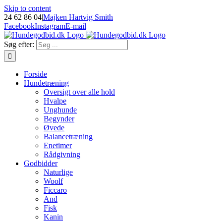
Skip to content
24 62 86 04
|
Majken Hartvig Smith
Facebook
Instagram
E-mail
Søg efter:
Forside
Hundetræning
Oversigt over alle hold
Hvalpe
Unghunde
Begynder
Øvede
Balancetræning
Enetimer
Rådgivning
Godbidder
Naturlige
Woolf
Ficcaro
And
Fisk
Kanin