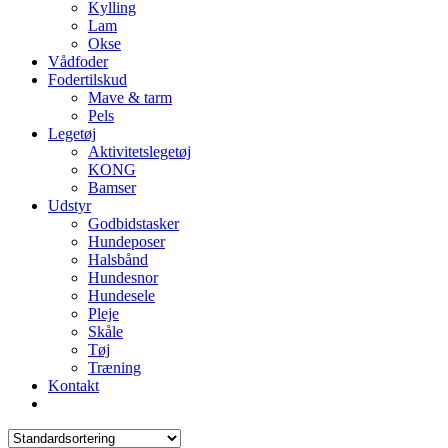
Kylling
Lam
Okse
Vådfoder
Fodertilskud
Mave & tarm
Pels
Legetøj
Aktivitetslegetøj
KONG
Bamser
Udstyr
Godbidstasker
Hundeposer
Halsbånd
Hundesnor
Hundesele
Pleje
Skåle
Tøj
Træning
Kontakt