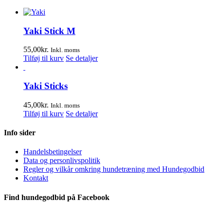
Yaki Stick M
55,00
kr.
Inkl. moms
Tilføj til kurv
Se detaljer
Yaki Sticks
45,00
kr.
Inkl. moms
Tilføj til kurv
Se detaljer
Info sider
Handelsbetingelser
Data og personlivspolitik
Regler og vilkår omkring hundetræning med Hundegodbid
Kontakt
Find hundegodbid på Facebook