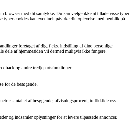
in browser med dit samtykke. Du kan vælge ikke at tillade visse typer
isse typer cookies kan eventuelt påvirke din oplevelse med henblik på
linger foretaget af dig, f.eks. indstilling af dine personlige
ogle dele af hjemmesiden vil dermed muligvis ikke fungere.
eedback og andre tredjepartsfunktioner.
lse for de besøgende.
rics antallet af besøgende, afvisningsprocent, trafikkilde osv.
er og indsamler oplysninger for at levere tilpassede annoncer.