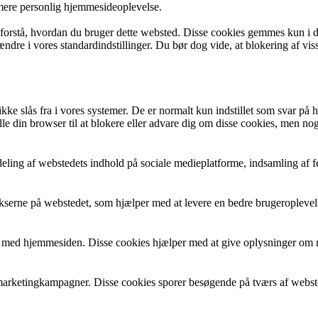
 mere personlig hjemmesideoplevelse.
g forstå, hvordan du bruger dette websted. Disse cookies gemmes kun i d
 ændre i vores standardindstillinger. Du bør dog vide, at blokering af v
 slås fra i vores systemer. De er normalt kun indstillet som svar på hand
lle din browser til at blokere eller advare dig om disse cookies, men n
eling af webstedets indhold på sociale medieplatforme, indsamling af f
dekserne på webstedet, som hjælper med at levere en bedre brugeropleve
r med hjemmesiden. Disse cookies hjælper med at give oplysninger om met
arketingkampagner. Disse cookies sporer besøgende på tværs af websted