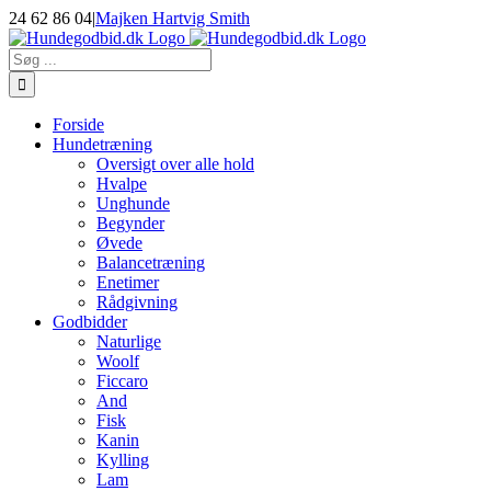
Skip
24 62 86 04
|
Majken Hartvig Smith
to
Facebook
Instagram
E-
content
mail
Søg
efter:
Forside
Hundetræning
Oversigt over alle hold
Hvalpe
Unghunde
Begynder
Øvede
Balancetræning
Enetimer
Rådgivning
Godbidder
Naturlige
Woolf
Ficcaro
And
Fisk
Kanin
Kylling
Lam