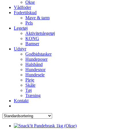
Okse
Vådfoder
Fodertilskud
Mave & tarm
Pels
Legetøj
Aktivitetslegetøj
KONG
Bamser
Udstyr
Godbidstasker
Hundeposer
Halsbånd
Hundesnor
Hundesele
Pleje
Skåle
Tøj
Træning
Kontakt