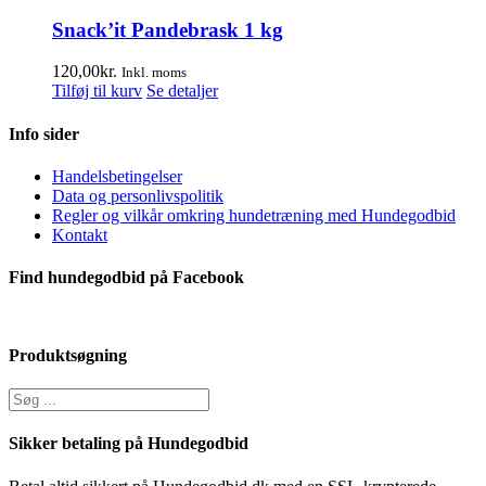
Snack’it Pandebrask 1 kg
120,00
kr.
Inkl. moms
Tilføj til kurv
Se detaljer
Info sider
Handelsbetingelser
Data og personlivspolitik
Regler og vilkår omkring hundetræning med Hundegodbid
Kontakt
Find hundegodbid på Facebook
Produktsøgning
Sikker betaling på Hundegodbid