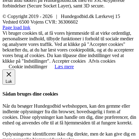
Betal altid sikkert på Hundegodbid.dk med en SSL-krypterede
forbindelser (Secure Socket Layer), samt 3D secure.
© Copyright 2019 -
2026 | Hundegodbid.dk Lærkevej 15
Vedsted 6500 Vojens CVR: 36306602
Facebook
Instagram
E-
Page load link
mail
Vi bruger cookies til, at få vores hjemmeside til at virke ordentligt,
personalisere indhold, tilbyde funktioner i forhold til sociale medier
og analysere vores traffik. Ved at klikke på "Accepter cookies"
bekræfter du, at du har læst vores cookiepolitik, og at du accepterer
vores brug af cookies. Du kan tilpasse dine indstillinger ved at
klikke på "Indstillinger".
Accepter cookies
Afvis cookies
Cookie indstillinger
Læs mere
Luk
Sådan bruges dine cookies
Når du besøger Hundegodbid webshoppen, kan den gemme eller
indhente oplysninger fra din browser, hovedsagelig i form af
cookies. Disse oplysninger kan handle om dig, dine præferencer, din
enhed og anvendes ofte til at få hjemmesiden til at fungere korrekt.
Oplysningerne identificerer ikke dig direkte, men de kan give dig en