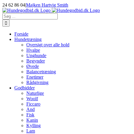
Skip
24 62 86 04
|
Majken Hartvig Smith
to
Facebook
Instagram
E-
content
mail
Søg
efter:
Forside
Hundetræning
Oversigt over alle hold
Hvalpe
Unghunde
Begynder
Øvede
Balancetræning
Enetimer
Rådgivning
Godbidder
Naturlige
Woolf
Ficcaro
And
Fisk
Kanin
Kylling
Lam