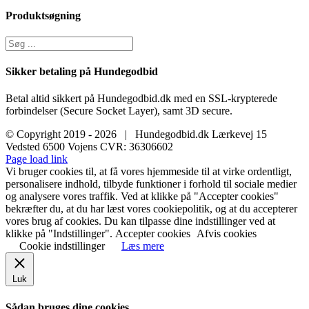
Produktsøgning
Sikker betaling på Hundegodbid
Betal altid sikkert på Hundegodbid.dk med en SSL-krypterede
forbindelser (Secure Socket Layer), samt 3D secure.
© Copyright 2019 -
2026 | Hundegodbid.dk Lærkevej 15
Vedsted 6500 Vojens CVR: 36306602
Facebook
Instagram
E-
Page load link
mail
Vi bruger cookies til, at få vores hjemmeside til at virke ordentligt,
personalisere indhold, tilbyde funktioner i forhold til sociale medier
og analysere vores traffik. Ved at klikke på "Accepter cookies"
bekræfter du, at du har læst vores cookiepolitik, og at du accepterer
vores brug af cookies. Du kan tilpasse dine indstillinger ved at
klikke på "Indstillinger".
Accepter cookies
Afvis cookies
Cookie indstillinger
Læs mere
Luk
Sådan bruges dine cookies