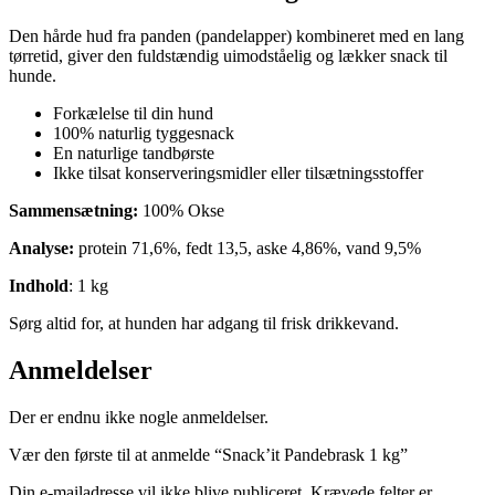
Den hårde hud fra panden (pandelapper) kombineret med en lang
tørretid, giver den fuldstændig uimodståelig og lækker snack til
hunde.
Forkælelse til din hund
100% naturlig tyggesnack
En naturlige tandbørste
Ikke tilsat konserveringsmidler eller tilsætningsstoffer
Sammensætning:
100% Okse
Analyse:
protein 71,6%, fedt 13,5, aske 4,86%, vand 9,5%
Indhold
: 1 kg
Sørg altid for, at hunden har adgang til frisk drikkevand.
Anmeldelser
Der er endnu ikke nogle anmeldelser.
Vær den første til at anmelde “Snack’it Pandebrask 1 kg”
Din e-mailadresse vil ikke blive publiceret.
Krævede felter er