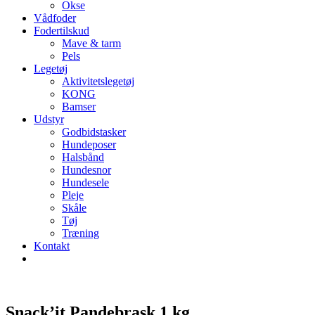
Okse
Vådfoder
Fodertilskud
Mave & tarm
Pels
Legetøj
Aktivitetslegetøj
KONG
Bamser
Udstyr
Godbidstasker
Hundeposer
Halsbånd
Hundesnor
Hundesele
Pleje
Skåle
Tøj
Træning
Kontakt
Snack’it Pandebrask 1 kg