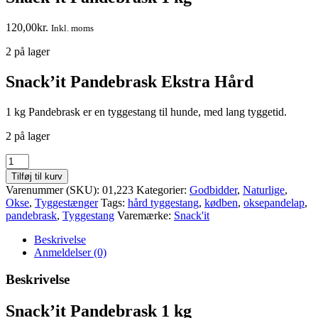
120,00
kr.
Inkl. moms
2 på lager
Snack’it Pandebrask Ekstra Hård
1 kg Pandebrask er en tyggestang til hunde, med lang tyggetid.
2 på lager
Snack'it
Pandebrask
Tilføj til kurv
1
Varenummer (SKU):
01,223
Kategorier:
Godbidder
,
Naturlige
,
kg
Okse
,
Tyggestænger
Tags:
hård tyggestang
,
kødben
,
oksepandelap
,
antal
pandebrask
,
Tyggestang
Varemærke:
Snack'it
Beskrivelse
Anmeldelser (0)
Beskrivelse
Snack’it Pandebrask 1 kg