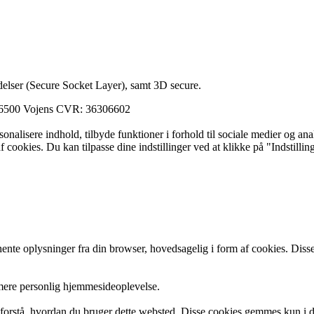
elser (Secure Socket Layer), samt 3D secure.
 6500 Vojens CVR: 36306602
ersonalisere indhold, tilbyde funktioner i forhold til sociale medier og a
f cookies. Du kan tilpasse dine indstillinger ved at klikke på "Indstillin
e oplysninger fra din browser, hovedsagelig i form af cookies. Disse
 mere personlig hjemmesideoplevelse.
g forstå, hvordan du bruger dette websted. Disse cookies gemmes kun i d