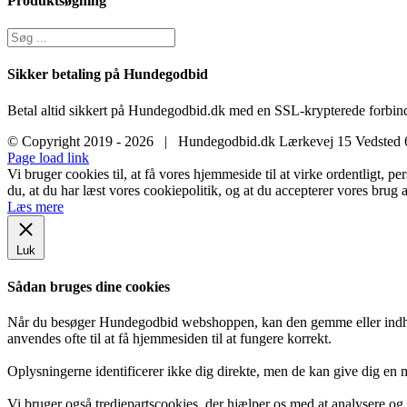
Produktsøgning
Sikker betaling på Hundegodbid
Betal altid sikkert på Hundegodbid.dk med en SSL-krypterede forbind
© Copyright 2019 -
2026 | Hundegodbid.dk Lærkevej 15 Vedsted
Facebook
Instagram
E-
Page load link
mail
Vi bruger cookies til, at få vores hjemmeside til at virke ordentligt, p
du, at du har læst vores cookiepolitik, og at du accepterer vores brug a
Læs mere
Luk
Sådan bruges dine cookies
Når du besøger Hundegodbid webshoppen, kan den gemme eller indhent
anvendes ofte til at få hjemmesiden til at fungere korrekt.
Oplysningerne identificerer ikke dig direkte, men de kan give dig en
Vi bruger også tredjepartscookies, der hjælper os med at analysere o