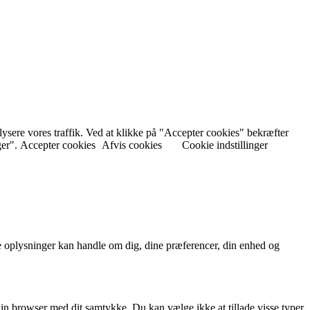
nalysere vores traffik. Ved at klikke på "Accepter cookies" bekræfter
ger".
Accepter cookies
Afvis cookies
Cookie indstillinger
 oplysninger kan handle om dig, dine præferencer, din enhed og
in browser med dit samtykke. Du kan vælge ikke at tillade visse typer