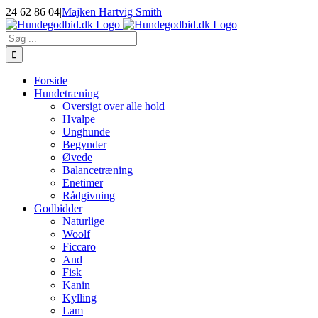
Skip
24 62 86 04
|
Majken Hartvig Smith
to
Facebook
Instagram
E-
content
mail
Søg
efter:
Forside
Hundetræning
Oversigt over alle hold
Hvalpe
Unghunde
Begynder
Øvede
Balancetræning
Enetimer
Rådgivning
Godbidder
Naturlige
Woolf
Ficcaro
And
Fisk
Kanin
Kylling
Lam