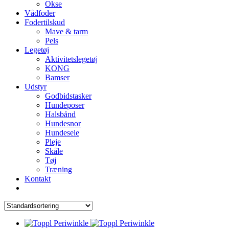
Okse
Vådfoder
Fodertilskud
Mave & tarm
Pels
Legetøj
Aktivitetslegetøj
KONG
Bamser
Udstyr
Godbidstasker
Hundeposer
Halsbånd
Hundesnor
Hundesele
Pleje
Skåle
Tøj
Træning
Kontakt