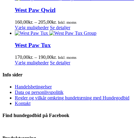
på
varesiden
West Paw Qwizl
Prisinterval:
160,00
kr.
–
205,00
kr.
Inkl. moms
Dette
160,00kr.
Vælg muligheder
Se detaljer
vare
til
har
205,00kr.
flere
West Paw Tux
varianter.
Mulighederne
Prisinterval:
170,00
kr.
–
190,00
kr.
Inkl. moms
kan
Dette
170,00kr.
Vælg muligheder
Se detaljer
vælges
vare
til
på
har
190,00kr.
Info sider
varesiden
flere
varianter.
Handelsbetingelser
Mulighederne
Data og personlivspolitik
kan
Regler og vilkår omkring hundetræning med Hundegodbid
vælges
Kontakt
på
varesiden
Find hundegodbid på Facebook