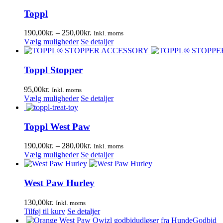
Toppl
Prisinterval:
190,00
kr.
–
250,00
kr.
Inkl. moms
Dette
190,00kr.
Vælg muligheder
Se detaljer
vare
til
har
250,00kr.
flere
Toppl Stopper
varianter.
Mulighederne
95,00
kr.
Inkl. moms
kan
Dette
Vælg muligheder
Se detaljer
vælges
vare
på
har
varesiden
flere
Toppl West Paw
varianter.
Mulighederne
Prisinterval:
190,00
kr.
–
280,00
kr.
Inkl. moms
kan
Dette
190,00kr.
Vælg muligheder
Se detaljer
vælges
vare
til
på
har
280,00kr.
varesiden
flere
West Paw Hurley
varianter.
Mulighederne
130,00
kr.
Inkl. moms
kan
Tilføj til kurv
Se detaljer
vælges