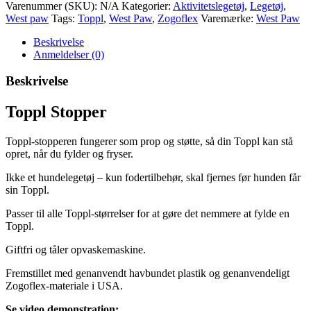
Varenummer (SKU):
N/A
Kategorier:
Aktivitetslegetøj
,
Legetøj
,
West paw
Tags:
Toppl
,
West Paw
,
Zogoflex
Varemærke:
West Paw
Beskrivelse
Anmeldelser (0)
Beskrivelse
Toppl Stopper
Toppl-stopperen fungerer som prop og støtte, så din Toppl kan stå
opret, når du fylder og fryser.
Ikke et hundelegetøj – kun fodertilbehør, skal fjernes før hunden får
sin Toppl.
Passer til alle Toppl-størrelser for at gøre det nemmere at fylde en
Toppl.
Giftfri og tåler opvaskemaskine.
Fremstillet med genanvendt havbundet plastik og genanvendeligt
Zogoflex-materiale i USA.
Se video demonstration: