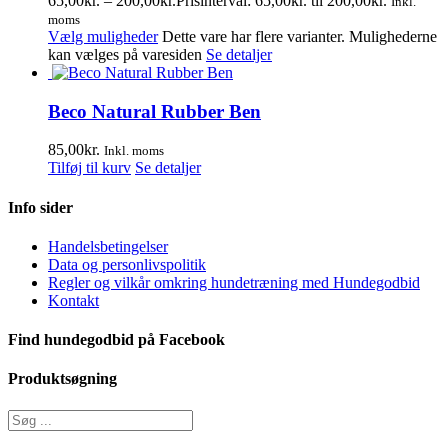
65,00
kr.
–
200,00
kr.
Prisinterval: 65,00kr. til 200,00kr.
Inkl.
moms
Vælg muligheder
Dette vare har flere varianter. Mulighederne
kan vælges på varesiden
Se detaljer
Beco Natural Rubber Ben
85,00
kr.
Inkl. moms
Tilføj til kurv
Se detaljer
Info sider
Handelsbetingelser
Data og personlivspolitik
Regler og vilkår omkring hundetræning med Hundegodbid
Kontakt
Find hundegodbid på Facebook
Produktsøgning