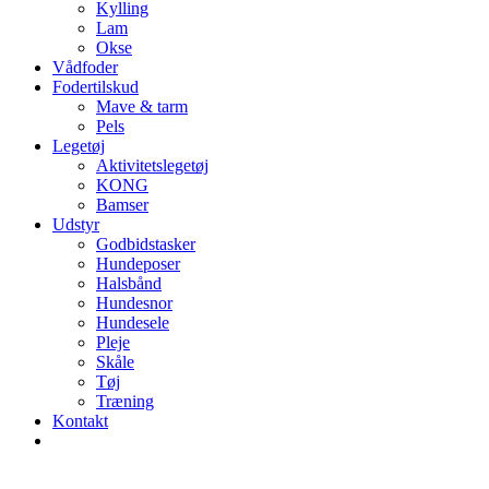
Kylling
Lam
Okse
Vådfoder
Fodertilskud
Mave & tarm
Pels
Legetøj
Aktivitetslegetøj
KONG
Bamser
Udstyr
Godbidstasker
Hundeposer
Halsbånd
Hundesnor
Hundesele
Pleje
Skåle
Tøj
Træning
Kontakt