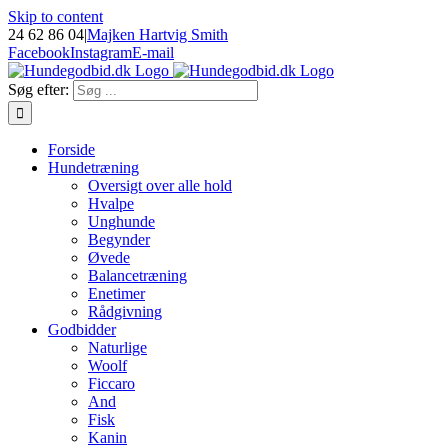
Skip to content
24 62 86 04
|
Majken Hartvig Smith
Facebook
Instagram
E-mail
Søg efter:
Forside
Hundetræning
Oversigt over alle hold
Hvalpe
Unghunde
Begynder
Øvede
Balancetræning
Enetimer
Rådgivning
Godbidder
Naturlige
Woolf
Ficcaro
And
Fisk
Kanin