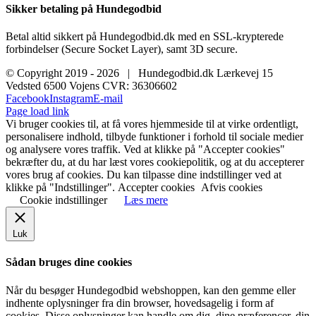
Sikker betaling på Hundegodbid
Betal altid sikkert på Hundegodbid.dk med en SSL-krypterede
forbindelser (Secure Socket Layer), samt 3D secure.
© Copyright 2019 -
2026 | Hundegodbid.dk Lærkevej 15
Vedsted 6500 Vojens CVR: 36306602
Facebook
Instagram
E-mail
Page load link
Vi bruger cookies til, at få vores hjemmeside til at virke ordentligt,
personalisere indhold, tilbyde funktioner i forhold til sociale medier
og analysere vores traffik. Ved at klikke på "Accepter cookies"
bekræfter du, at du har læst vores cookiepolitik, og at du accepterer
vores brug af cookies. Du kan tilpasse dine indstillinger ved at
klikke på "Indstillinger".
Accepter cookies
Afvis cookies
Cookie indstillinger
Læs mere
Luk
Sådan bruges dine cookies
Når du besøger Hundegodbid webshoppen, kan den gemme eller
indhente oplysninger fra din browser, hovedsagelig i form af
cookies. Disse oplysninger kan handle om dig, dine præferencer, din