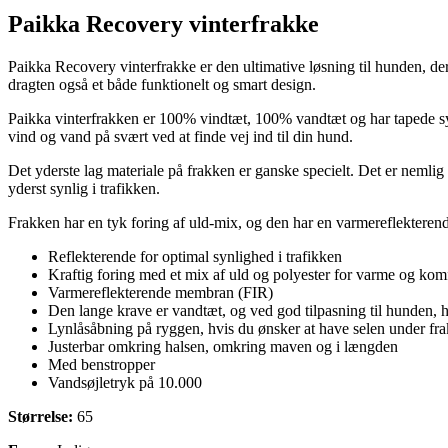
Paikka Recovery vinterfrakke
Paikka Recovery vinterfrakke er den ultimative løsning til hunden, de
dragten også et både funktionelt og smart design.
Paikka vinterfrakken er 100% vindtæt, 100% vandtæt og har tapede synin
vind og vand på svært ved at finde vej ind til din hund.
Det yderste lag materiale på frakken er ganske specielt. Det er nemlig 
yderst synlig i trafikken.
Frakken har en tyk foring af uld-mix, og den har en varmereflekteren
Reflekterende for optimal synlighed i trafikken
Kraftig foring med et mix af uld og polyester for varme og kom
Varmereflekterende membran (FIR)
Den lange krave er vandtæt, og ved god tilpasning til hunden,
Lynlåsåbning på ryggen, hvis du ønsker at have selen under fr
Justerbar omkring halsen, omkring maven og i længden
Med benstropper
Vandsøjletryk på 10.000
Størrelse:
65