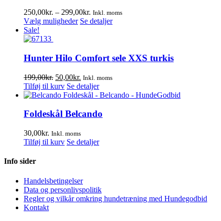
Prisinterval:
250,00
kr.
–
299,00
kr.
Inkl. moms
Dette
250,00kr.
Vælg muligheder
Se detaljer
vare
til
Sale!
har
299,00kr.
flere
varianter.
Hunter Hilo Comfort sele XXS turkis
Mulighederne
kan
Den
Den
199,00
kr.
50,00
kr.
Inkl. moms
vælges
oprindelige
aktuelle
Tilføj til kurv
Se detaljer
på
pris
pris
varesiden
var:
er:
199,00kr..
50,00kr..
Foldeskål Belcando
30,00
kr.
Inkl. moms
Tilføj til kurv
Se detaljer
Info sider
Handelsbetingelser
Data og personlivspolitik
Regler og vilkår omkring hundetræning med Hundegodbid
Kontakt