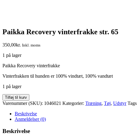
Paikka Recovery vinterfrakke str. 65
350,00
kr.
Inkl. moms
1 på lager
Paikka Recovery vinterfrakke
Vinterfrakken til hunden er 100% vindtæt, 100% vandtæt
1 på lager
Paikka
Tilføj til kurv
Recovery
Varenummer (SKU):
1046021
Kategorier:
Træning
,
Tøj
,
Udstyr
Tags
vinterfrakke
str.
Beskrivelse
65
Anmeldelser (0)
antal
Beskrivelse