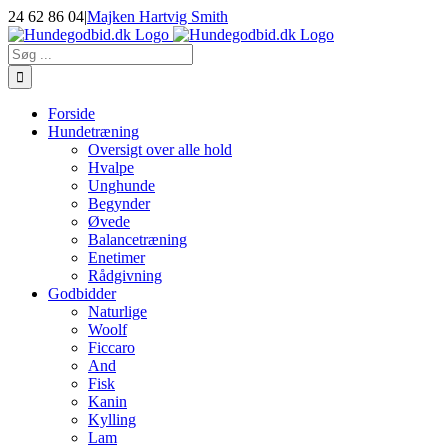
Skip
24 62 86 04
|
Majken Hartvig Smith
to
Facebook
Instagram
E-
content
mail
Søg
efter:
Forside
Hundetræning
Oversigt over alle hold
Hvalpe
Unghunde
Begynder
Øvede
Balancetræning
Enetimer
Rådgivning
Godbidder
Naturlige
Woolf
Ficcaro
And
Fisk
Kanin
Kylling
Lam