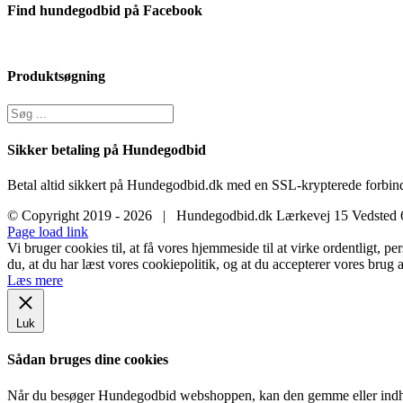
Find hundegodbid på Facebook
Produktsøgning
Sikker betaling på Hundegodbid
Betal altid sikkert på Hundegodbid.dk med en SSL-krypterede forbind
© Copyright 2019 -
2026 | Hundegodbid.dk Lærkevej 15 Vedsted
Facebook
Instagram
E-
Page load link
mail
Vi bruger cookies til, at få vores hjemmeside til at virke ordentligt, p
du, at du har læst vores cookiepolitik, og at du accepterer vores brug a
Læs mere
Luk
Sådan bruges dine cookies
Når du besøger Hundegodbid webshoppen, kan den gemme eller indhent