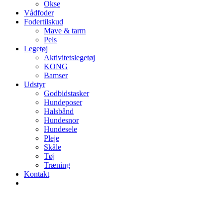
Okse
Vådfoder
Fodertilskud
Mave & tarm
Pels
Legetøj
Aktivitetslegetøj
KONG
Bamser
Udstyr
Godbidstasker
Hundeposer
Halsbånd
Hundesnor
Hundesele
Pleje
Skåle
Tøj
Træning
Kontakt