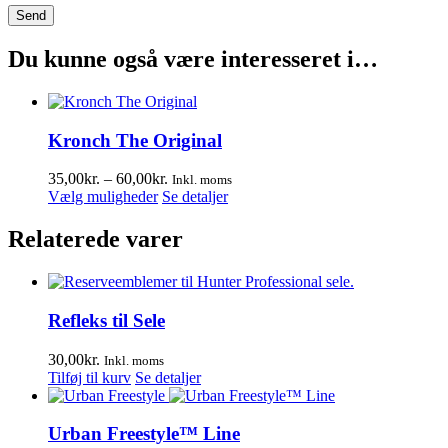
Du kunne også være interesseret i…
Kronch The Original
Prisinterval:
35,00
kr.
–
60,00
kr.
Inkl. moms
Dette
35,00kr.
Vælg muligheder
Se detaljer
vare
til
har
60,00kr.
Relaterede varer
flere
varianter.
Mulighederne
kan
Refleks til Sele
vælges
på
varesiden
30,00
kr.
Inkl. moms
Tilføj til kurv
Se detaljer
Urban Freestyle™ Line