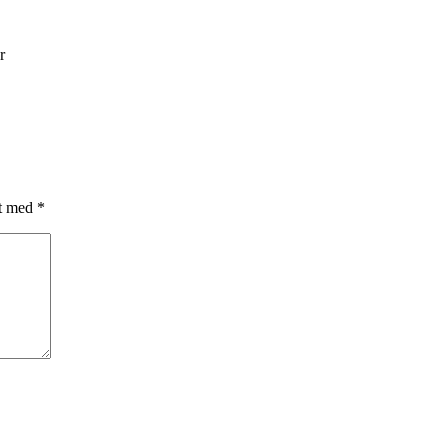
r
et med
*