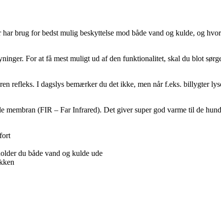
r har brug for bedst mulig beskyttelse mod både vand og kulde, og hvor 
ger. For at få mest muligt ud af den funktionalitet, skal du blot sørge 
ren refleks. I dagslys bemærker du det ikke, men når f.eks. billygter lys
de membran (FIR – Far Infrared). Det giver super god varme til de hunde
fort
 holder du både vand og kulde ude
akken